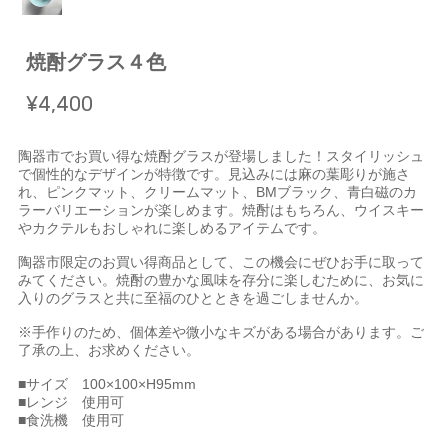
焼酎グラス４色
¥4,400
陶器市でお買い得な焼酎グラスが登場しました！スタイリッシュ
で個性的なデザインが特徴です。見込みには麻の葉彫りが施さ
れ、ピンクマット、クリームマット、BMブラック、青白磁のカ
ラーバリエーションが楽しめます。焼酎はもちろん、ウイスキー
やカクテルもおしゃれに楽しめるアイテムです。
陶器市限定のお買い得商品として、この機会にぜひお手に取って
みてください。焼酎の豊かな風味を存分に楽しむために、お気に
入りのグラスと共に至福のひとときを過ごしませんか。
※手作りのため、個体差や微小なキズがある場合があります。ご
了承の上、お求めください。
■サイズ 100×100×H95mm
■レンジ 使用可
■食洗機 使用可