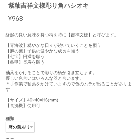
紫釉吉祥文様彫り角ハシオキ
¥968
縁起の良い意味を持つ柄を特に【吉祥文様】と呼びます。
【青海波】穏やかな日々が続いていくことを願う
【麻の葉】子供の健やかな成長を願う
【七宝】円満を願う
【亀甲】長寿を願う
釉薬をかけることで彫りの柄が引き立ちます。
優しい色合いはいろんな器と合います。
＊手作業で釉薬をかけていますので色のムラが出ることがありま
す
【サイズ】40×40×H6(mm)
【食洗機】使用可
種類