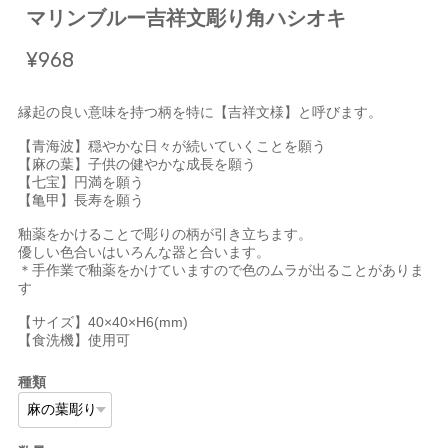
マリンブルー吉祥文彫り角ハシオキ
¥968
縁起の良い意味を持つ柄を特に【吉祥文様】と呼びます。
【青海波】穏やかな日々が続いていくことを願う
【麻の葉】子供の健やかな成長を願う
【七宝】円満を願う
【亀甲】長寿を願う
釉薬をかけることで彫りの柄が引き立ちます。
優しい色合いはいろんな器と合います。
＊手作業で釉薬をかけていますので色のムラが出ることがありま
す
【サイズ】40×40×H6(mm)
【食洗機】使用可
種類