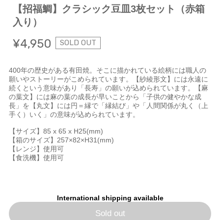
【招福鯛】クラシック豆皿3枚セット（赤箱
入り）
¥4,950
SOLD OUT
400年の歴史がある有田焼。そこに描かれている絵柄には職人の
願いやストーリーがこめられています。【紗綾形文】には永遠に
続くという意味があり「長寿」の願いが込められています。【麻
の葉文】には麻の葉の成長が早いことから「子供の健やかな成
長」を【丸文】には円＝縁で「縁結び」や「人間関係が丸く（上
手く）いく」の意味が込められています。
【サイズ】85 x 65 x H25(mm)
【箱のサイズ】257×82×H31(mm)
【レンジ】使用可
【食洗機】使用可
International shipping available
Sold out