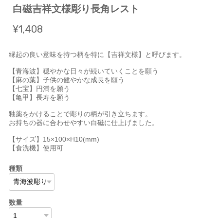
白磁吉祥文様彫り長角レスト
¥1,408
縁起の良い意味を持つ柄を特に【吉祥文様】と呼びます。
【青海波】穏やかな日々が続いていくことを願う
【麻の葉】子供の健やかな成長を願う
【七宝】円満を願う
【亀甲】長寿を願う
釉薬をかけることで彫りの柄が引き立ちます。
お持ちの器に合わせやすい白磁に仕上げました。
【サイズ】15×100×H10(mm)
【食洗機】使用可
種類
数量