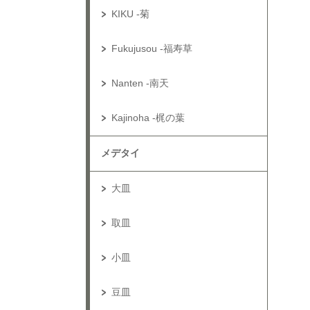
KIKU -菊
Fukujusou -福寿草
Nanten -南天
Kajinoha -梶の葉
メデタイ
大皿
取皿
小皿
豆皿