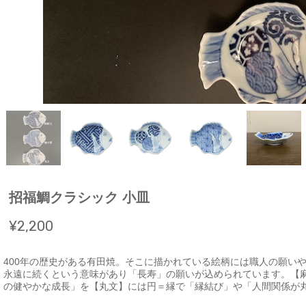
招福鯛クラシック 小皿
¥2,200
400年の歴史がある有田焼。そこに描かれている絵柄には職人の願い
永遠に続くという意味があり「長寿」の願いが込められています。【
の健やかな成長」を【丸文】には円＝縁で「縁結び」や「人間関係が