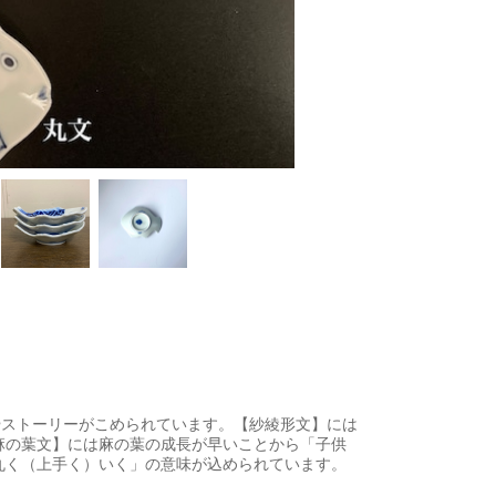
やストーリーがこめられています。【紗綾形文】には
麻の葉文】には麻の葉の成長が早いことから「子供
丸く（上手く）いく」の意味が込められています。