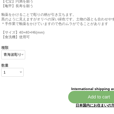
【七宝】円満を願う
【亀甲】長寿を願う
釉薬をかけることで彫りの柄が引き立ちます。
黒のように見えますがオリベの深い緑色です。土物の器とも合わせや
＊手作業で釉薬をかけていますので色のムラがでることがあります
【サイズ】40×40×H6(mm)
【食洗機】使用可
種類
数量
International shipping a
Add to cart
日本国内にお住まいの