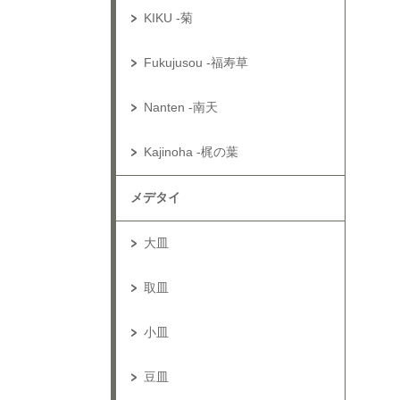
KIKU -菊
Fukujusou -福寿草
Nanten -南天
Kajinoha -梶の葉
メデタイ
大皿
取皿
小皿
豆皿